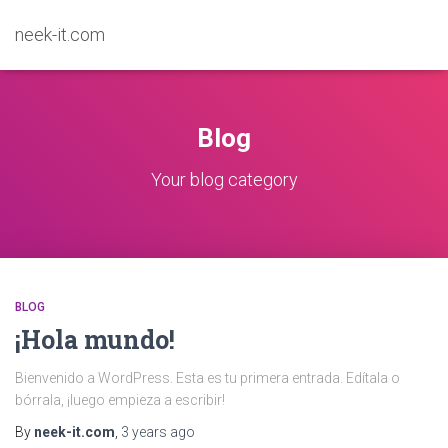
neek-it.com
Blog
Your blog category
BLOG
¡Hola mundo!
Bienvenido a WordPress. Esta es tu primera entrada. Edítala o
bórrala, ¡luego empieza a escribir!
By
neek-it.com
,
3 years
ago